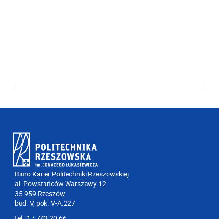
Biuro Karier Politechniki Rzeszowskiej
al. Powstańców Warszawy 12
35-959 Rzeszów
bud. V, pok. V-A.227
tel.: 17 743 20 66