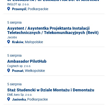
INGLOT sp. z o.o.
, Podkarpackie
Przemyśl
5 sierpnia
Asystent / Asystentka Projektanta Instalacji
Teletechnicznych / Telekomunikacyjnych (Revit)
Jacobs
, Małopolskie
Kraków
5 sierpnia
Ambasador PilotHub
Cogitech sp. z o.o.
, Wielkopolskie
Poznań
5 sierpnia
Staż Studencki w Dziale Montażu i Demontażu
EME Aero Sp. z o.o.
, Podkarpackie
Jasionka