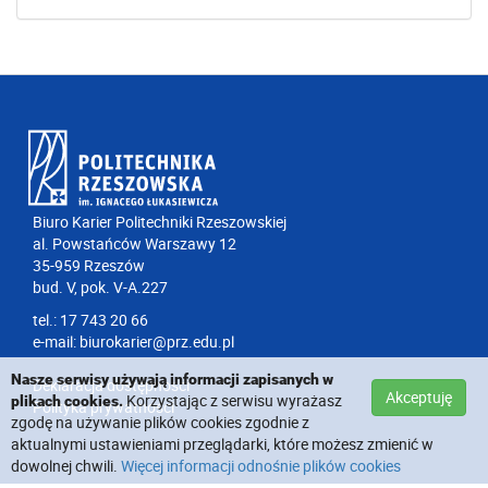
Biuro Karier Politechniki Rzeszowskiej
al. Powstańców Warszawy 12
35-959 Rzeszów
bud. V, pok. V-A.227
tel.: 17 743 20 66
e-mail:
biurokarier@prz.edu.pl
Nasze serwisy używają informacji zapisanych w
Deklaracja dostępności
Akceptuję
Korzystając z serwisu wyrażasz
plikach cookies.
Polityka prywatności
zgodę na używanie plików cookies zgodnie z
aktualnymi ustawieniami przeglądarki, które możesz zmienić w
dowolnej chwili.
Więcej informacji odnośnie plików cookies