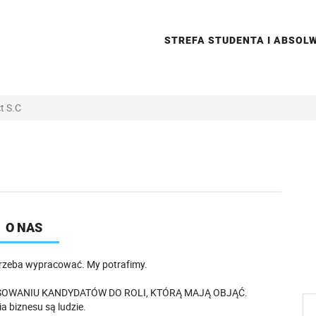
STREFA STUDENTA I ABSO
t S.C
O NAS
 trzeba wypracować. My potrafimy.
SOWANIU KANDYDATÓW DO ROLI, KTÓRĄ MAJĄ OBJĄĆ.
biznesu są ludzie.