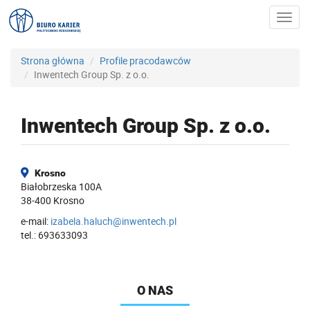
Toggl
navig
Strona główna
Profile pracodawców
Inwentech Group Sp. z o.o.
Inwentech Group Sp. z o.o.
Krosno
Białobrzeska 100A
38-400 Krosno
e-mail:
izabela.haluch@inwentech.pl
tel.: 693633093
O NAS