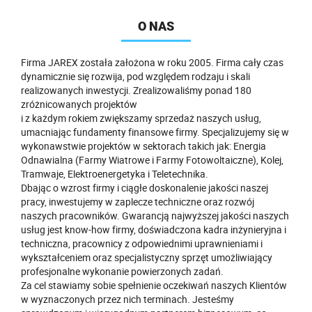
O NAS
Firma JAREX została założona w roku 2005. Firma cały czas
dynamicznie się rozwija, pod względem rodzaju i skali
realizowanych inwestycji. Zrealizowaliśmy ponad 180
zróżnicowanych projektów
i z każdym rokiem zwiększamy sprzedaż naszych usług,
umacniając fundamenty finansowe firmy. Specjalizujemy się w
wykonawstwie projektów w sektorach takich jak: Energia
Odnawialna (Farmy Wiatrowe i Farmy Fotowoltaiczne), Kolej,
Tramwaje, Elektroenergetyka i Teletechnika.
Dbając o wzrost firmy i ciągłe doskonalenie jakości naszej
pracy, inwestujemy w zaplecze techniczne oraz rozwój
naszych pracowników. Gwarancją najwyższej jakości naszych
usług jest know-how firmy, doświadczona kadra inżynieryjna i
techniczna, pracownicy z odpowiednimi uprawnieniami i
wykształceniem oraz specjalistyczny sprzęt umożliwiający
profesjonalne wykonanie powierzonych zadań.
Za cel stawiamy sobie spełnienie oczekiwań naszych Klientów
w wyznaczonych przez nich terminach. Jesteśmy