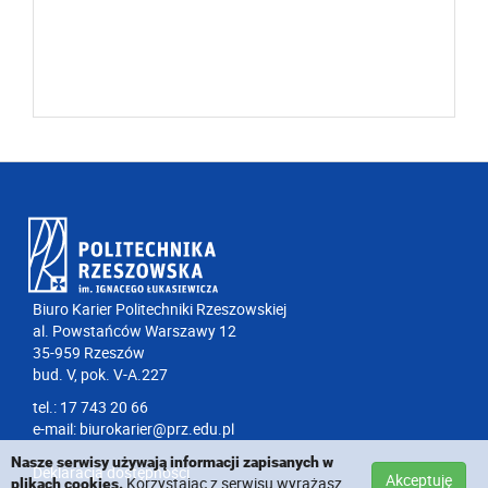
Biuro Karier Politechniki Rzeszowskiej
al. Powstańców Warszawy 12
35-959 Rzeszów
bud. V, pok. V-A.227
tel.: 17 743 20 66
e-mail:
biurokarier@prz.edu.pl
Nasze serwisy używają informacji zapisanych w
Deklaracja dostępności
Akceptuję
Korzystając z serwisu wyrażasz
plikach cookies.