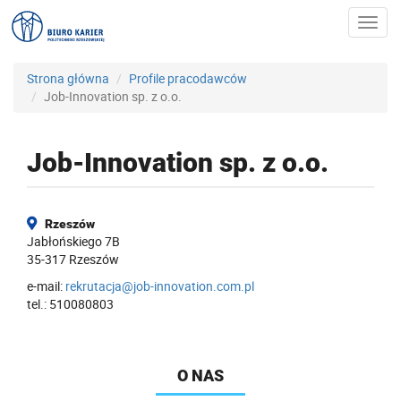
Toggl
navig
Strona główna
Profile pracodawców
Job-Innovation sp. z o.o.
Job-Innovation sp. z o.o.
Rzeszów
Jabłońskiego 7B
35-317 Rzeszów
e-mail:
rekrutacja@job-innovation.com.pl
tel.: 510080803
O NAS