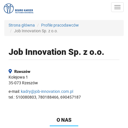
Toggl
navig
Strona główna
Profile pracodawców
Job Innovation Sp. z o.o.
Job Innovation Sp. z o.o.
Rzeszów
Kolejowa 1
35-073 Rzeszów
e-mail:
kadry@job-innovation.com.pl
tel.: 510080803, 780188466, 690457187
O NAS