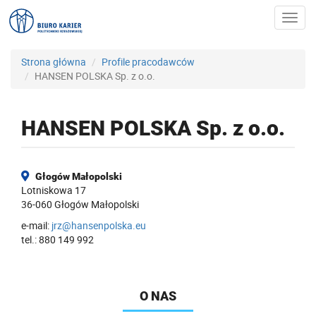
Toggl
navig
Strona główna
Profile pracodawców
HANSEN POLSKA Sp. z o.o.
HANSEN POLSKA Sp. z o.o.
Głogów Małopolski
Lotniskowa 17
36-060 Głogów Małopolski
e-mail:
jrz@hansenpolska.eu
tel.: 880 149 992
O NAS