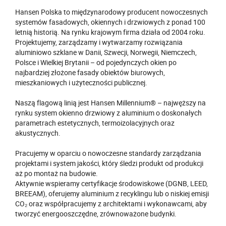
Hansen Polska to międzynarodowy producent nowoczesnych
systemów fasadowych, okiennych i drzwiowych z ponad 100
letnią historią. Na rynku krajowym firma działa od 2004 roku.
Projektujemy, zarządzamy i wytwarzamy rozwiązania
aluminiowo szklane w Danii, Szwecji, Norwegii, Niemczech,
Polsce i Wielkiej Brytanii – od pojedynczych okien po
najbardziej złożone fasady obiektów biurowych,
mieszkaniowych i użyteczności publicznej.
Naszą flagową linią jest Hansen Millennium® – najwęższy na
rynku system okienno drzwiowy z aluminium o doskonałych
parametrach estetycznych, termoizolacyjnych oraz
akustycznych.
Pracujemy w oparciu o nowoczesne standardy zarządzania
projektami i system jakości, który śledzi produkt od produkcji
aż po montaż na budowie.
Aktywnie wspieramy certyfikacje środowiskowe (DGNB, LEED,
BREEAM), oferujemy aluminium z recyklingu lub o niskiej emisji
CO₂ oraz współpracujemy z architektami i wykonawcami, aby
tworzyć energooszczędne, zrównoważone budynki.