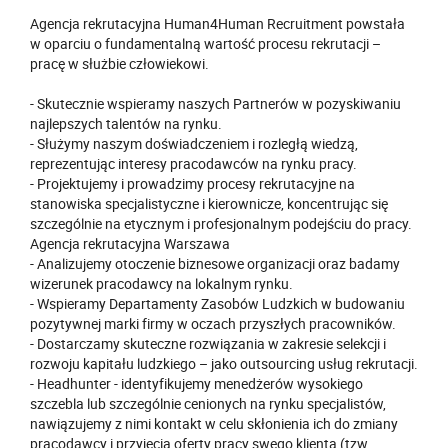
Agencja rekrutacyjna Human4Human Recruitment powstała
w oparciu o fundamentalną wartość procesu rekrutacji –
pracę w służbie człowiekowi.
- Skutecznie wspieramy naszych Partnerów w pozyskiwaniu
najlepszych talentów na rynku.
- Służymy naszym doświadczeniem i rozległą wiedzą,
reprezentując interesy pracodawców na rynku pracy.
- Projektujemy i prowadzimy procesy rekrutacyjne na
stanowiska specjalistyczne i kierownicze, koncentrując się
szczególnie na etycznym i profesjonalnym podejściu do pracy.
Agencja rekrutacyjna Warszawa
- Analizujemy otoczenie biznesowe organizacji oraz badamy
wizerunek pracodawcy na lokalnym rynku.
- Wspieramy Departamenty Zasobów Ludzkich w budowaniu
pozytywnej marki firmy w oczach przyszłych pracowników.
- Dostarczamy skuteczne rozwiązania w zakresie selekcji i
rozwoju kapitału ludzkiego – jako outsourcing usług rekrutacji.
- Headhunter - identyfikujemy menedżerów wysokiego
szczebla lub szczególnie cenionych na rynku specjalistów,
nawiązujemy z nimi kontakt w celu skłonienia ich do zmiany
pracodawcy i przyjęcia oferty pracy swego klienta (tzw.