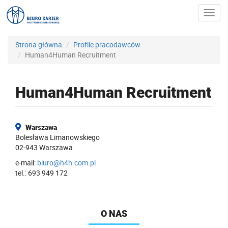
Toggl
navig
Strona główna
Profile pracodawców
Human4Human Recruitment
Human4Human Recruitment
Warszawa
Bolesława Limanowskiego
02-943 Warszawa
e-mail:
biuro@h4h.com.pl
tel.: 693 949 172
O NAS