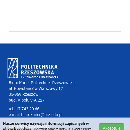
Biuro Karier Politechniki Rzeszowskiej
al. Powstańców Warszawy 12
35-959 Rzeszów
bud. V, pok. V-A.227
tel.: 17 743 20 66
e-mail:
biurokarier@prz.edu.pl
Nasze serwisy używają informacji zapisanych w
Deklaracja dostępności
Akceptuję
Korzystając z serwisu wyrażasz
plikach cookies.