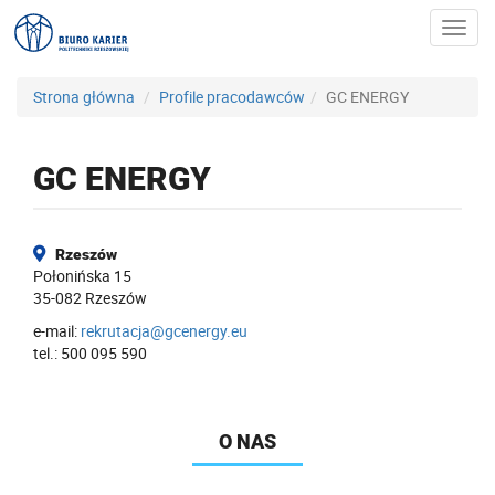
Toggl
navig
Strona główna
Profile pracodawców
GC ENERGY
GC ENERGY
Rzeszów
Połonińska 15
35-082 Rzeszów
e-mail:
rekrutacja@gcenergy.eu
tel.: 500 095 590
O NAS