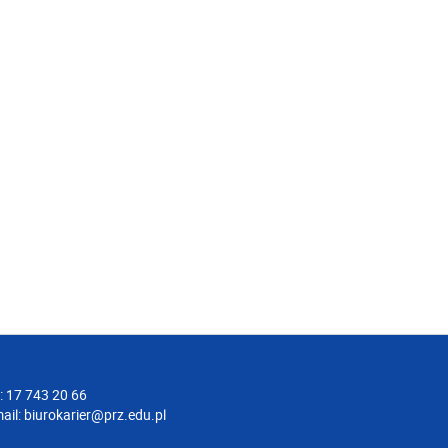
.: 17 743 20 66
ail:
biurokarier@prz.edu.pl