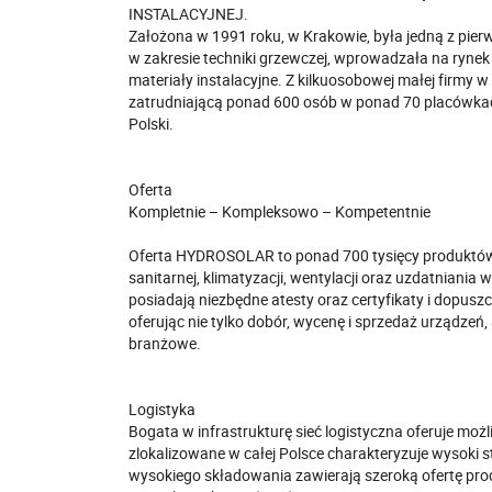
INSTALACYJNEJ.
Założona w 1991 roku, w Krakowie, była jedną z pie
w zakresie techniki grzewczej, wprowadzała na ryne
materiały instalacyjne. Z kilkuosobowej małej firmy w
zatrudniającą ponad 600 osób w ponad 70 placówka
Polski.
Oferta
Kompletnie – Kompleksowo – Kompetentnie
Oferta HYDROSOLAR to ponad 700 tysięcy produktów 
sanitarnej, klimatyzacji, wentylacji oraz uzdatniani
posiadają niezbędne atesty oraz certyfikaty i dopuszc
oferując nie tylko dobór, wycenę i sprzedaż urządzeń
branżowe.
Logistyka
Bogata w infrastrukturę sieć logistyczna oferuje moż
zlokalizowane w całej Polsce charakteryzuje wysoki 
wysokiego składowania zawierają szeroką ofertę pr