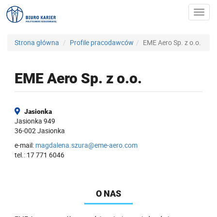
Toggl
navig
Strona główna
Profile pracodawców
EME Aero Sp. z o.o.
EME Aero Sp. z o.o.
Jasionka
Jasionka 949
36-002 Jasionka
e-mail:
magdalena.szura@eme-aero.com
tel.: 17 771 6046
O NAS