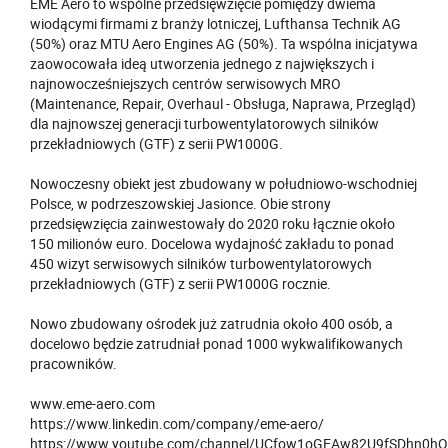
EME Aero to wspólne przedsięwzięcie pomiędzy dwiema
wiodącymi firmami z branży lotniczej, Lufthansa Technik AG
(50%) oraz MTU Aero Engines AG (50%). Ta wspólna inicjatywa
zaowocowała ideą utworzenia jednego z największych i
najnowocześniejszych centrów serwisowych MRO
(Maintenance, Repair, Overhaul - Obsługa, Naprawa, Przegląd)
dla najnowszej generacji turbowentylatorowych silników
przekładniowych (GTF) z serii PW1000G.
Nowoczesny obiekt jest zbudowany w południowo-wschodniej
Polsce, w podrzeszowskiej Jasionce. Obie strony
przedsięwzięcia zainwestowały do 2020 roku łącznie około
150 milionów euro. Docelowa wydajność zakładu to ponad
450 wizyt serwisowych silników turbowentylatorowych
przekładniowych (GTF) z serii PW1000G rocznie.
Nowo zbudowany ośrodek już zatrudnia około 400 osób, a
docelowo będzie zatrudniał ponad 1000 wykwalifikowanych
pracowników.
www.eme-aero.com
https://www.linkedin.com/company/eme-aero/
https://www.youtube.com/channel/UCfow1oGEAw82U9fSDhn0h