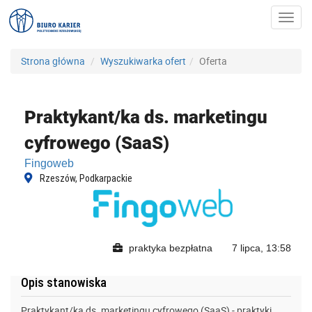
Toggl
navig
Strona główna
Wyszukiwarka ofert
Oferta
Praktykant/ka ds. marketingu
cyfrowego (SaaS)
Fingoweb
Rzeszów, Podkarpackie
praktyka bezpłatna
7 lipca, 13:58
Opis stanowiska
Praktykant/ka ds. marketingu cyfrowego (SaaS) - praktyki