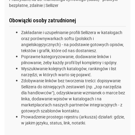
bezpłatne, zdalnie | Sellizer
Obowiązki osoby zatrudnionej
Zakładanie i uzupełnianie profili Sellizera w katalogach
oraz porównywarkach softu (polskich i
angielskojęzycznych) - na podstawie gotowych opisów,
tekstów i grafik, które od nas dostaniesz.
Poprawne kategoryzowanie, dodawanie linków i
pilnowanie, żeby każdy profil był kompletny i spójny.
Wyszukiwanie kolejnych katalogów, rankingów i list
narzędzi, w których warto się pojawić.
Zdobywanie linków bez tworzenia treści: dopisywanie
Sellizera do istniejących zestawień (np. „top narzędzia
dla handlowców"), odzyskiwanie wzmianek o marce bez
linka, dodawanie wpisów w katalogach i na
marketplace'ach naszych partnerów integracyjnych - z
gotowych szablonów kontaktu.
Prowadzenie prostego rejestru (arkusza) działań: gdzie,
w jakim języku, status, link, notatki.