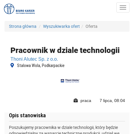
Toggl
navig
Strona główna
Wyszukiwarka ofert
Oferta
Pracownik w dziale technologii
Thoni Alutec Sp. z o.o.
Stalowa Wola, Podkarpackie
praca
7 lipca, 08:04
Opis stanowiska
Poszukujemy pracownika w dziale technologii, który będzie
odpowiedzialny za wsparcie techniczne produkcji, udział we