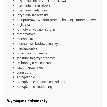
inżynieria chemiczna i procesowa
inżynieria materiałowa
inżynieria medyczna
inżynieria środowiska
komputerowe wspom.proc.techn., poj. samochodowe
logistyka
lotnictwo i kosmonautyka
matematyka
mechanika
mechanika i budowa maszyn
mechatronika
ochrona środowiska
stosunki międzynarodowe
technologia chemiczna
towaroznawstwo
transport
zarządzanie
zarządzanie i inżynieria produkcji
zarządzanie i marketing
Wymagane dokumenty