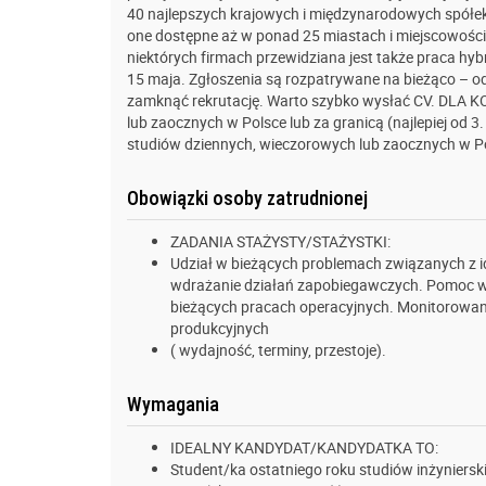
40 najlepszych krajowych i międzynarodowych spółek o
one dostępne aż w ponad 25 miastach i miejscowościa
niektórych firmach przewidziana jest także praca hy
15 maja. Zgłoszenia są rozpatrywane na bieżąco – 
zamknąć rekrutację. Warto szybko wysłać CV. DLA K
lub zaocznych w Polsce lub za granicą (najlepiej od 3.
studiów dziennych, wieczorowych lub zaocznych w Pol
Obowiązki osoby zatrudnionej
ZADANIA STAŻYSTY/STAŻYSTKI:
Udział w bieżących problemach związanych z id
wdrażanie działań zapobiegawczych. Pomoc w
bieżących pracach operacyjnych. Monitorowanie
produkcyjnych
( wydajność, terminy, przestoje).
Wymagania
IDEALNY KANDYDAT/KANDYDATKA TO:
Student/ka ostatniego roku studiów inżynierski