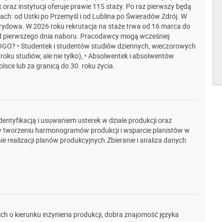
raz instytucji oferuje prawie 115 staży. Po raz pierwszy będą
ch: od Ustki po Przemyśl i od Lublina po Świeradów Zdrój. W
brydowa. W 2026 roku rekrutacja na staże trwa od 16 marca do
od pierwszego dnia naboru. Pracodawcy mogą wcześniej
OGO? • Studentek i studentów studiów dziennych, wieczorowych
 roku studiów, ale nie tylko), • Absolwentek i absolwentów
sce lub za granicą do 30. roku życia.
entyfikacją i usuwaniem usterek w dziale produkcji oraz
 tworzeniu harmonogramów produkcji i wsparcie planistów w
 realizacji planów produkcyjnych.Zbieranie i analiza danych
ch o kierunku inżynieria produkcji, dobra znajomość języka