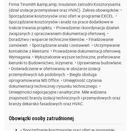
Firma Tinsmith &amp;amp; Insulation zatrudni Kosztorysanta
(dział izolacje przemysłowe oraz HVAC). Zakres obowiązków: •
Sporządzanie kosztorysów oraz ofert w programie EXCEL. •
Sporządzanie kosztorysów i analiz na prace dodatkowe w
trakcie trwania projektu. • Prowadzenie i koordynacja działań
związanych z opracowaniem dokumentacji ofertowej. •
Doradztwo i wsparcie techniczne klientów. • Finalizowanie
zamówień. • Sporządzanie analiz i zestawień. • Utrzymywanie
kontaktów z klientami. • Prowadzenie dokumentacji ofertowej.
Wymagania: • Wykształcenie wyższe techniczne, preferowane
kierunki to Budownictwo, Inżynieria. • Uprawnienia budowlane.
• Doświadczenie w ofertowaniu w obszarze izolacji
przemysłowych lub podobnych. • Biegła obsługa
oprogramowania MS Office. • Umiejętność czytania
dokumentacji technicznej i rysunku technicznego. •
Umiejętności negocjacyjne i analityczne. Mile widziana
znajomość branży izolacji technicznych i przemysłowych oraz
branży dekarsko fasadowych oraz HVAC.
Obowiązki osoby zatrudnionej
• Sporządzanie kosztorysów oraz ofert w programie