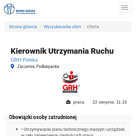
Toggl
navig
Strona główna
Wyszukiwarka ofert
Oferta
Kierownik Utrzymania Ruchu
GRH Polska
Zaczernie, Podkarpackie
praca
22 sierpnia, 11:15
Obowiązki osoby zatrudnionej
• Utrzymywanie stanu technicznego maszyn i urządzeń
w celu zapewnienia ciągłości ich pracy