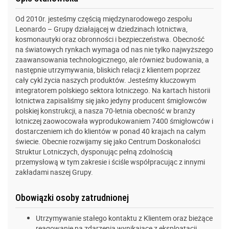
Od 2010r. jesteśmy częścią międzynarodowego zespołu
Leonardo – Grupy działającej w dziedzinach lotnictwa,
kosmonautyki oraz obronności i bezpieczeństwa. Obecność
na światowych rynkach wymaga od nas nie tylko najwyższego
zaawansowania technologicznego, ale również budowania, a
następnie utrzymywania, bliskich relacji z klientem poprzez
cały cykl życia naszych produktów. Jesteśmy kluczowym
integratorem polskiego sektora lotniczego. Na kartach historii
lotnictwa zapisaliśmy się jako jedyny producent śmigłowców
polskiej konstrukcji, a nasza 70-letnia obecność w branży
lotniczej zaowocowała wyprodukowaniem 7400 śmigłowców i
dostarczeniem ich do klientów w ponad 40 krajach na całym
świecie. Obecnie rozwijamy się jako Centrum Doskonałości
Struktur Lotniczych, dysponując pełną zdolnością
przemysłową w tym zakresie i ściśle współpracując z innymi
zakładami naszej Grupy.
Obowiązki osoby zatrudnionej
Utrzymywanie stałego kontaktu z Klientem oraz bieżące
reagowanie na zdarzenia wynikające z eksploatacji