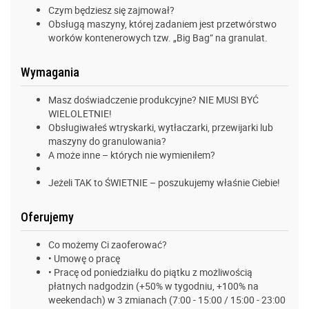
Czym będziesz się zajmował?
Obsługą maszyny, której zadaniem jest przetwórstwo
worków kontenerowych tzw. „Big Bag” na granulat.
Wymagania
Masz doświadczenie produkcyjne? NIE MUSI BYĆ
WIELOLETNIE!
Obsługiwałeś wtryskarki, wytłaczarki, przewijarki lub
maszyny do granulowania?
A może inne – których nie wymieniłem?
Jeżeli TAK to ŚWIETNIE – poszukujemy właśnie Ciebie!
Oferujemy
Co możemy Ci zaoferować?
• Umowę o pracę
• Pracę od poniedziałku do piątku z możliwością
płatnych nadgodzin (+50% w tygodniu, +100% na
weekendach) w 3 zmianach (7:00 - 15:00 / 15:00 - 23:00