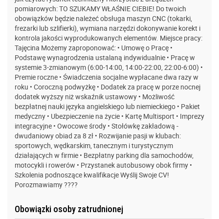
pomiarowych: TO SZUKAMY WŁAŚNIE CIEBIE! Do twoich
obowiązków będzie należeć obsługa maszyn CNC (tokarki,
frezarki lub szlifierki), wymiana narzędzi dokonywanie korekt i
kontrola jakości wyprodukowanych elementów. Miejsce pracy:
Tajęcina Możemy zaproponować: • Umowę o Pracę •
Podstawę wynagrodzenia ustalaną indywidualnie • Pracę w
systemie 3-zmianowym (6:00-14:00, 14:00-22:00, 22:00-6:00) •
Premie roczne • Świadczenia socjalne wypłacane dwa razy w
roku • Coroczną podwyżkę • Dodatek za pracę w porze nocnej
dodatek wyższy niż wskaźnik ustawowy • Możliwość
bezpłatnej nauki języka angielskiego lub niemieckiego • Pakiet
medyczny • Ubezpieczenie na życie • Kartę Multisport • Imprezy
integracyjne • Owocowe środy • Stołówkę zakładową -
dwudaniowy obiad za 8 zł • Rozwijanie pasji w klubach:
sportowych, wędkarskim, tanecznym i turystycznym
działających w firmie • Bezpłatny parking dla samochodów,
motocykli i rowerów • Przystanek autobusowy obok firmy •
Szkolenia podnoszące kwalifikacje Wyślij Swoje CV!
Porozmawiamy ????
Obowiązki osoby zatrudnionej