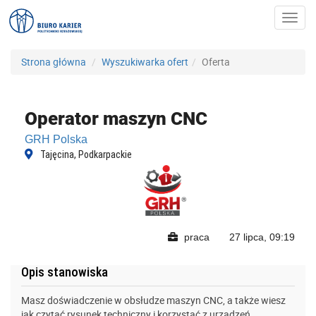
Toggl
navig
Strona główna
Wyszukiwarka ofert
Oferta
Operator maszyn CNC
GRH Polska
Tajęcina, Podkarpackie
praca
27 lipca, 09:19
Opis stanowiska
Masz doświadczenie w obsłudze maszyn CNC, a także wiesz
jak czytać rysunek techniczny i korzystać z urządzeń