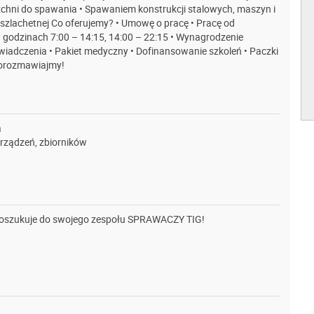
chni do spawania • Spawaniem konstrukcji stalowych, maszyn i
 szlachetnej Co oferujemy? • Umowę o pracę • Pracę od
godzinach 7:00 – 14:15, 14:00 – 22:15 • Wynagrodzenie
wiadczenia • Pakiet medyczny • Dofinansowanie szkoleń • Paczki
 porozmawiajmy!
a
urządzeń, zbiorników
poszukuje do swojego zespołu SPRAWACZY TIG!