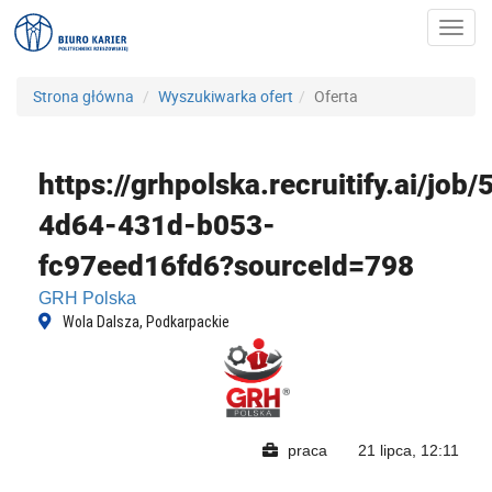
Toggl
navig
Strona główna
Wyszukiwarka ofert
Oferta
https://grhpolska.recruitify.ai/job/
4d64-431d-b053-
fc97eed16fd6?sourceId=798
GRH Polska
Wola Dalsza, Podkarpackie
praca
21 lipca, 12:11